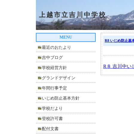
上越市立吉川中学校
MENU
R8 いじめ防止基
最近のおたより
吉中ブログ
R８ 吉川中い
学校経営方針
グランドデザイン
年間行事予定
いじめ防止基本方針
学校だより
登校許可書
配付文書